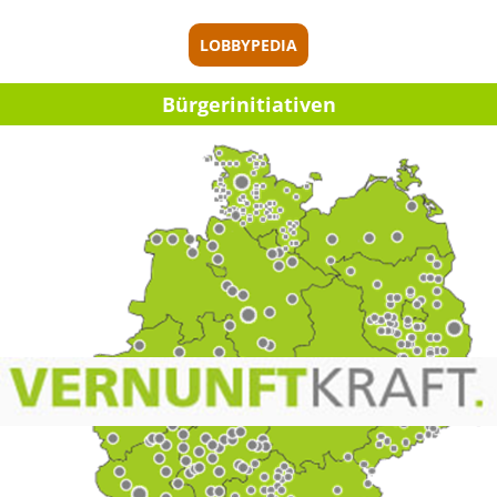
LOBBYPEDIA
Bürger­initia­ti­ven