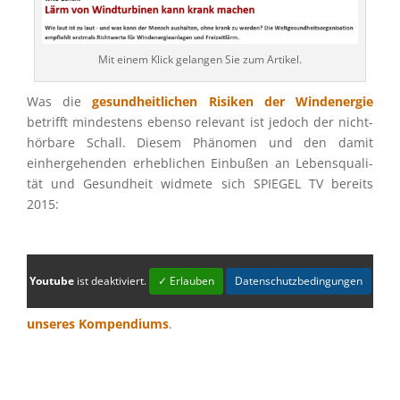
Mit einem Klick gelan­gen Sie zum Artikel.
Was die
gesund­heit­li­chen Risiken der Windener­gie
betrifft mindes­tens ebenso relevant ist jedoch der nicht-
hörbare Schall. Diesem Phäno­men und den damit
einher­ge­hen­den erheb­li­chen Einbu­ßen an Lebens­qua­li­
tät und Gesund­heit widmete sich SPIEGEL TV bereits
2015:
Youtube
ist deaktiviert.
✓ Erlauben
Datenschutzbedingungen
Eine Verbes­se­rung des Gesund­heits­schut­zes lässt seither
immer noch auf sich warten. Siehe dazu auch Abschnitt 5
unseres Kompen­di­ums
.