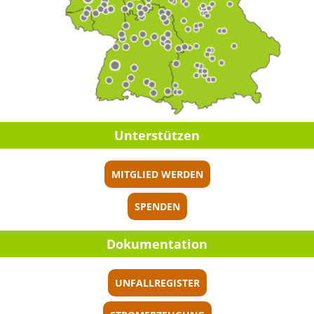
Unter­stüt­zen
MITGLIED WERDEN
SPENDEN
Dokumen­ta­tion
UNFALLREGISTER