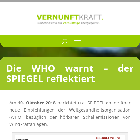
Die WHO warnt – der
SPIEGEL reflektiert
Am
10. Oktober 2018
berich­tet u.a. SPIEGEL online über
neue Empfeh­lun­gen der Weltge­sund­heits­or­ga­ni­sa­tion
(WHO) bezüg­lich der hörba­ren Schall­emis­sio­nen von
Windkraftanlagen.