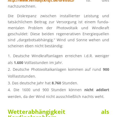
http://www.vernunftkraft.de/dreisatz/
ist dies
nachzurechnen.
Die Diskre­panz zwischen instal­lier­ter Leistung und
tatsäch­li­chem Beitrag zur Versor­gung ist einem funda­
men­ta­len Problem der Photo­vol­taik und Windkraft
geschul­det: Diese beiden regene­ra­ti­ven Energie­quel­len
sind „darge­bots­ab­hän­gig.“ Wind und Sonne wehen und
schei­nen eben nicht beständig:
Deutsche Windkraft­an­la­gen errei­chen i.d.R. weniger
als
1.600
Volllastun­den im Jahr.
Deutsche Photo­vol­ta­ik­an­la­gen kommen auf rund
900
Volllaststunden.
Das deutsche Jahr hat
8.760
Stunden.
Die 1600 und 900 Stunden können
nicht addiert
werden, da der Wind nicht ausschließ­lich nachts weht.
Wetter­ab­hän­gig­keit als