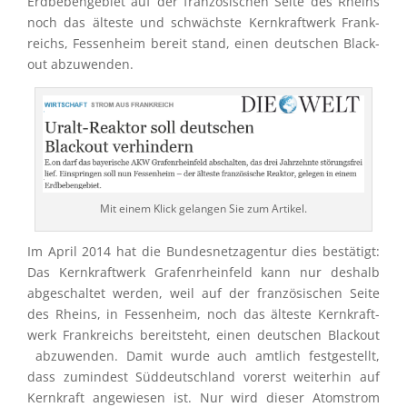
Erdbe­ben­ge­biet auf der franzö­si­schen Seite des Rheins
noch das älteste und schwächste Kernkraft­werk Frank­
reichs, Fessen­heim bereit stand, einen deutschen Black­
out abzuwenden.
Mit einem Klick gelan­gen Sie zum Artikel.
Im April 2014 hat die Bundes­netz­agen­tur dies bestä­tigt:
Das Kernkraft­werk Grafen­rhein­feld kann nur deshalb
abgeschal­tet werden, weil auf der franzö­si­schen Seite
des Rheins, in Fessen­heim, noch das älteste Kernkraft­
werk Frank­reichs bereit­steht, einen deutschen Black­out
abzuwen­den. Damit wurde auch amtlich festge­stellt,
dass zumin­dest Süddeutsch­land vorerst weiter­hin auf
Kernkraft angewie­sen ist. Nur wird dieser Atomstrom