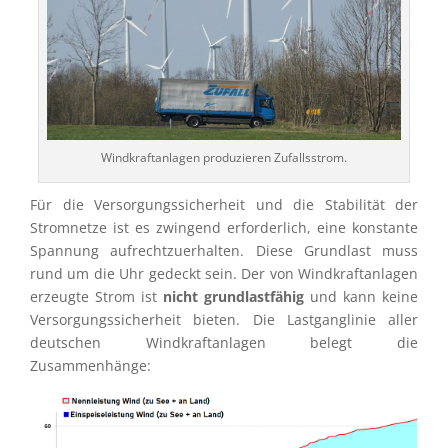
Windkraft­an­la­gen produ­zie­ren Zufallsstrom.
Für die Versor­gungs­si­cher­heit und die Stabi­li­tät der
Strom­netze ist es zwingend erfor­der­lich, eine konstante
Spannung aufrecht­zu­er­hal­ten. Diese Grund­last muss
rund um die Uhr gedeckt sein. Der von Windkraft­an­la­gen
erzeugte Strom ist
nicht grund­last­fä­hig
und kann keine
Versor­gungs­si­cher­heit bieten. Die Lastgang­li­nie aller
deutschen Windkraft­an­la­gen belegt die
Zusammenhänge: