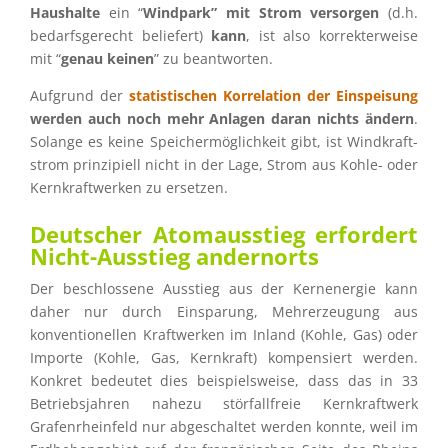
Haushalte
ein “
Windpark” mit Strom versor­gen
(d.h.
bedarfs­ge­recht belie­fert)
kann
, ist also korrek­ter­weise
mit “
genau keinen
” zu beantworten.
Aufgrund der
statis­ti­schen Korre­la­tion der Einspei­sung
werden auch noch mehr Anlagen daran nichts ändern
.
Solange es keine Speicher­mög­lich­keit gibt, ist Windkraft­
strom prinzi­pi­ell nicht in der Lage, Strom aus Kohle- oder
Kernkraft­wer­ken zu ersetzen.
Deutscher Atomaus­stieg erfor­dert
Nicht-Ausstieg andernorts
Der beschlos­sene Ausstieg aus der Kernener­gie kann
daher nur durch Einspa­rung, Mehrerzeu­gung aus
konven­tio­nel­len Kraft­wer­ken im Inland (Kohle, Gas) oder
Importe (Kohle, Gas, Kernkraft) kompen­siert werden.
Konkret bedeu­tet dies beispiels­weise, dass das in 33
Betriebs­jah­ren nahezu störfall­freie Kernkraft­werk
Grafen­rhein­feld nur abgeschal­tet werden konnte, weil im