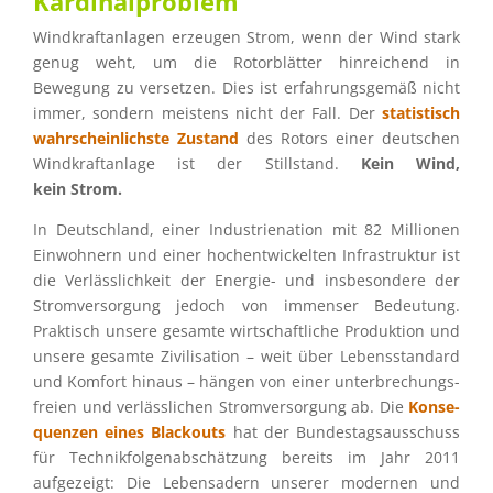
Kardinalproblem
Windkraft­an­la­gen erzeu­gen Strom, wenn der Wind stark
genug weht, um die Rotor­blät­ter hinrei­chend in
Bewegung zu verset­zen. Dies ist erfah­rungs­ge­mäß nicht
immer, sondern meistens nicht der Fall. Der
statis­tisch
wahrschein­lichste Zustand
des Rotors einer deutschen
Windkraft­an­lage ist der Still­stand.
Kein Wind,
kein Strom.
In Deutsch­land, einer Indus­trie­na­tion mit 82 Millio­nen
Einwoh­nern und einer hochent­wi­ckel­ten Infra­struk­tur ist
die Verläss­lich­keit der Energie- und insbe­son­dere der
Strom­ver­sor­gung jedoch von immenser Bedeu­tung.
Praktisch unsere gesamte wirtschaft­li­che Produk­tion und
unsere gesamte Zivili­sa­tion – weit über Lebens­stan­dard
und Komfort hinaus – hängen von einer unter­bre­chungs­
freien und verläss­li­chen Strom­ver­sor­gung ab. Die
Konse­
quen­zen eines Black­outs
hat der Bundes­tags­aus­schuss
für Technik­fol­gen­ab­schät­zung bereits im Jahr 2011
aufge­zeigt: Die Lebens­adern unserer moder­nen und