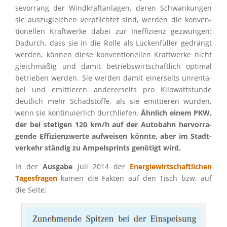
se­vor­rang der Windkraft­an­la­gen, deren Schwan­kun­gen
sie auszu­glei­chen verpflich­tet sind, werden die konven­
tio­nel­len Kraft­werke dabei zur Ineffi­zi­enz gezwun­gen:
Dadurch, dass sie in die Rolle als Lücken­fül­ler gedrängt
werden, können diese konven­tio­nel­len Kraft­werke nicht
gleich­mä­ßig und damit betriebs­wirt­schaft­lich optimal
betrie­ben werden. Sie werden damit einer­seits unren­ta­
bel und emittie­ren anderer­seits pro Kilowatt­stunde
deutlich mehr Schad­stoffe, als sie emittie­ren würden,
wenn sie konti­nu­ier­lich durch­lie­fen.
Ähnlich einem PKW,
der bei steti­gen 120 km/h auf der Autobahn hervor­ra­
gende Effizi­enz­werte aufwei­sen könnte, aber im Stadt­
ver­kehr ständig zu Ampel­sprints genötigt wird.
In der
Ausgabe
Juli 2014 der
Energie­wirt­schaft­li­chen
Tages­fra­gen
kamen die Fakten auf den Tisch bzw. auf
die Seite: