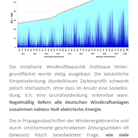
Die instal­lierte Windkraft­ka­pa­zi­tät (hellblaue Hinter­
grund­flä­che) wurde stetig ausge­baut. Die tatsäch­li­che
Einspei­se­leis­tung (dunkel­blaues Zacken­pro­fil) schwankt
jedoch stochas­tisch, ohne dass im Ansatz eine Sockel­bil­
dung, d.h. eine Grund­last­de­ckung, erkenn­bar wäre.
Regel­mä­ßig liefern alle deutschen Windkraft­an­la­gen
zusam­men nahezu Null elektri­sche Energie.
Die in Propa­gan­da­schrif­ten der Windener­gie­bran­che und
durch Uninfor­mierte geschrie­be­nen Zeitungs­ar­ti­keln oft
(bewusst) falsch beant­wor­tete Frage,
wie viele