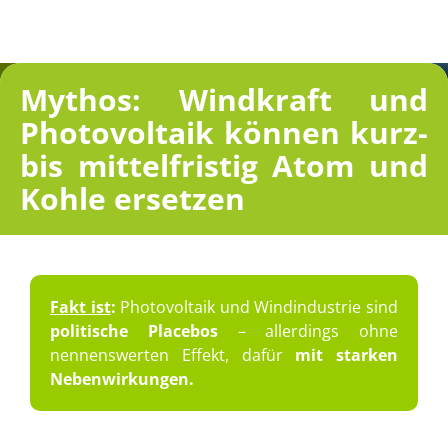
Mythos: Windkraft und
Photo­vol­taik können kurz-
bis mittel­fris­tig Atom und
Kohle ersetzen
Fakt ist
:
Photo­vol­taik und Windin­dus­trie sind
politi­sche Place­bos
– aller­dings ohne
nennens­wer­ten Effekt, dafür
mit starken
Nebenwirkungen.