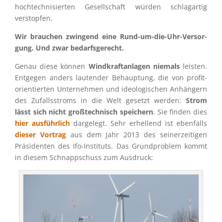
hochtech­ni­sier­ten Gesell­schaft würden schlag­ar­tig
verstopfen.
Wir brauchen zwingend eine Rund-um-die-Uhr-Versor­
gung. Und zwar bedarfsgerecht.
Genau diese können
Windkraft­an­la­gen niemals
leisten.
Entge­gen anders lauten­der Behaup­tung, die von profit­
ori­en­tier­ten Unter­neh­men und ideolo­gi­schen Anhän­gern
des Zufalls­stroms in die Welt gesetzt werden:
Strom
lässt sich nicht großtech­nisch speichern
. Sie finden dies
hier ausführ­lich
darge­legt. Sehr erhel­lend ist ebenfalls
dieser Vortrag
aus dem Jahr 2013 des seiner­zei­ti­gen
Präsi­den­ten des Ifo-Insti­tuts. Das Grund­pro­blem kommt
in diesem Schnapp­schuss zum Ausdruck: