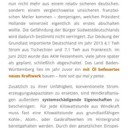
nun nicht mehr aus einem relativ siche­ren deutschen,
sondern einem vergleichs­weise unsiche­ren franzö­si­
schen Meiler kommen – demje­ni­gen, welchen Präsi­dent
Hollande seiner­zeit eigent­lich als erstes abschal­ten
wollte. Die Gefähr­dung der Bürger Südwest­deutsch­lands
wird dadurch bestimmt nicht verrin­gert. Zur Deckung der
Grund­last impor­tierte Deutsch­land im Jahr 2013 4,1 Twh
Strom aus Tsche­chien und 7,1 Twh aus Frank­reich. Im
Juni 2020 wurde das AKW Fessen­heim, viele Jahre später
als geplant, schließ­lich abgeschal­tet. Das Land Baden-
Württem­berg lies im Jahr zuvor ein
mit Öl befeu­er­tes
neues Kraft­werk
bauen –
honi soit qui mal y pense
.
Zusätz­lich zu ihrer Unfähig­keit, konven­tio­nelle Strom­
erzeu­gungs­ka­pa­zi­tä­ten zu erset­zen, sind Windkraft­an­la­
gen außer­dem
system­schä­di­gende Eigen­schaf­ten
zu
beschei­ni­gen: Für jede Kilowatt­stunde aus Windkraft
muss fast eine Kilowatt­stunde aus grund­last­fä­hi­gen
Kohle‑, Atom‑, oder Gaskraft­wer­ken im Hinter­grund
bereit­ge­hal­ten werden. Durch den gesetz­li­chen Einspei­