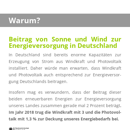
Warum?
Beitrag von Sonne und Wind zur
Energie­ver­sor­gung in Deutschland
In Deutsch­land sind bereits enorme Kapazi­tä­ten zur
Erzeu­gung von Strom aus Windkraft und Photo­vol­taik
instal­liert. Daher würde man erwar­ten, dass Windkraft
und Photo­vol­taik auch entspre­chend zur Energie­ver­sor­
gung Deutsch­lands beitragen.
Insofern mag es verwun­dern, dass der Beitrag dieser
beiden erneu­er­ba­ren Energien zur Energie­ver­sor­gung
unseres Landes zusam­men gerade mal 2 Prozent beträgt
.
Im Jahr 2018 trug die Windkraft mit 3 und die Photo­vol­
taik mit 1,3 % zur Deckung unseres Energie­be­darfs bei.