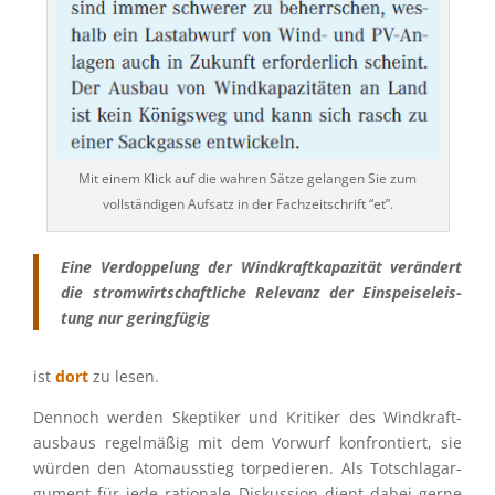
Mit einem Klick auf die wahren Sätze gelan­gen Sie zum
vollstän­di­gen Aufsatz in der Fachzeit­schrift “et”.
Eine Verdop­pe­lung der Windkraft­ka­pa­zi­tät verän­dert
die strom­wirt­schaft­li­che Relevanz der Einspei­se­leis­
tung nur geringfügig
ist
dort
zu lesen.
Dennoch werden Skepti­ker und Kriti­ker des Windkraft­
aus­baus regel­mä­ßig mit dem Vorwurf konfron­tiert, sie
würden den Atomaus­stieg torpe­die­ren. Als Totschlag­ar­
gu­ment für jede ratio­nale Diskus­sion dient dabei gerne