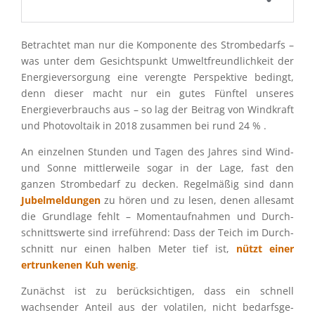
Betrach­tet man nur die Kompo­nente des Strom­be­darfs –
was unter dem Gesichts­punkt Umwelt­freund­lich­keit der
Energie­ver­sor­gung eine verengte Perspek­tive bedingt,
denn dieser macht nur ein gutes Fünftel unseres
Energie­ver­brauchs aus – so lag der Beitrag von Windkraft
und Photo­vol­taik in 2018 zusam­men bei rund 24 % .
An einzel­nen Stunden und Tagen des Jahres sind Wind-
und Sonne mittler­weile sogar in der Lage, fast den
ganzen Strom­be­darf zu decken. Regel­mä­ßig sind dann
Jubel­mel­dun­gen
zu hören und zu lesen, denen allesamt
die Grund­lage fehlt – Moment­auf­nah­men und Durch­
schnitts­werte sind irrefüh­rend: Dass der Teich im Durch­
schnitt nur einen halben Meter tief ist,
nützt einer
ertrun­ke­nen Kuh wenig
.
Zunächst ist zu berück­sich­ti­gen, dass ein schnell
wachsen­der Anteil aus der volati­len, nicht bedarfs­ge­