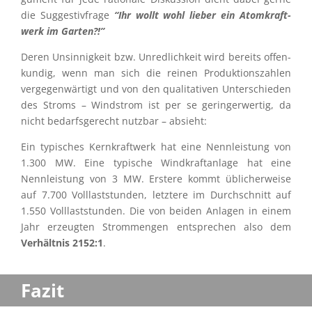
die Sugges­tiv­frage
“Ihr wollt wohl lieber ein Atomkraft­
werk im Garten?!”
Deren Unsin­nig­keit bzw. Unred­lich­keit wird bereits offen­
kun­dig, wenn man sich die reinen Produk­ti­ons­zah­len
verge­gen­wär­tigt und von den quali­ta­ti­ven Unter­schie­den
des Stroms – Windstrom ist per se gering­er­wer­tig, da
nicht bedarfs­ge­recht nutzbar – absieht:
Ein typisches Kernkraft­werk hat eine Nennleis­tung von
1.300 MW. Eine typische Windkraft­an­lage hat eine
Nennleis­tung von 3 MW. Erstere kommt üblicher­weise
auf 7.700 Volllast­stun­den, letztere im Durch­schnitt auf
1.550 Volllast­stun­den. Die von beiden Anlagen in einem
Jahr erzeug­ten Strom­men­gen entspre­chen also dem
Verhält­nis 2152:1
.
Fazit