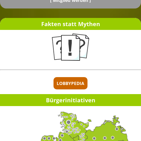
[
Mitglied werden ]
Fakten statt Mythen
[ Spenden ]
LOBBYPEDIA
Bürger­initia­ti­ven