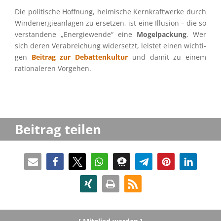
Die politi­sche Hoffnung, heimi­sche Kernkraft­werke durch
Windener­gie­an­la­gen zu erset­zen, ist eine Illusion – die so
verstan­dene „Energie­wende“ eine
Mogel­pa­ckung
. Wer
sich deren Verab­rei­chung wider­setzt, leistet einen wichti­
gen
Beitrag zur Debat­ten­kul­tur
und damit zu einem
ratio­na­le­ren Vorgehen.
Beitrag teilen