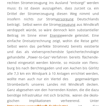
rech­ten Strom­erzeu­gung ins Ausland “entsorgt” werden
muss: Es ist davon auszu­ge­hen, dass zurzeit ca. ein
Drittel der Strom­erzeu­gung diesen Weg nimmt und
insofern nichts zur Strom
versor­gung
Deutsch­lands
beiträgt. Selbst wenn die Strom
erzeu­gung
aus Windkraft
verdop­pelt würde, so wäre dennoch kein substan­ti­el­ler
Beitrag im Sinne einer
Energie
wende geleis­tet. Eine
einfa­che Dreisatz­rech­nung zeigt, wohin die Reise geht:
Selbst wenn das perfekte Strom­netz bereits existierte
und das als vielver­spre­chendste Speicher­tech­no­lo­gie
gehan­delte „Power-to-Gas“-Verfahren bereits flächen­de­
ckend einge­setzt werden könnte, so müsste von Flens­
burg bis nach Berch­tes­ga­den und von Aachen bis Görlitz
alle 7,3 km ein Windpark à 10 Anlagen errich­tet werden,
wollte man auch nur ein Viertel des gegen­wär­ti­gen
Strom­be­darfs unseres Landes mit Windkraft decken.
Ganz abgese­hen von den horren­den Kosten, die die dazu
benötige Infra­struk­tur mit sich brächte, wären die ökolo­
gi­schen Impli­ka­tio­nen verhee­rend. Unter