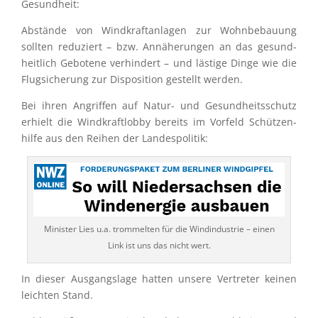
Gesundheit:
Abstände von Windkraft­an­la­gen zur Wohnbe­bau­ung
sollten reduziert – bzw. Annähe­run­gen an das gesund­
heit­lich Gebotene verhin­dert – und lästige Dinge wie die
Flugsi­che­rung zur Dispo­si­tion gestellt werden.
Bei ihren Angrif­fen auf Natur- und Gesund­heits­schutz
erhielt die Windkraft­lobby bereits im Vorfeld Schüt­zen­
hilfe aus den Reihen der Landespolitik:
Minis­ter Lies u.a. trommel­ten für die Windin­dus­trie – einen
Link ist uns das nicht wert.
In dieser Ausgangs­lage hatten unsere Vertre­ter keinen
leich­ten Stand.