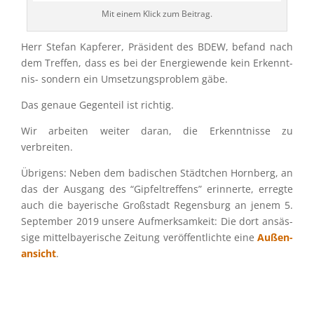
Mit einem Klick zum Beitrag.
Herr Stefan Kapfe­rer, Präsi­dent des BDEW, befand nach
dem Treffen, dass es bei der Energie­wende kein Erkennt­
nis- sondern ein Umset­zungs­pro­blem gäbe.
Das genaue Gegen­teil ist richtig.
Wir arbei­ten weiter daran, die Erkennt­nisse zu
verbreiten.
Übrigens: Neben dem badischen Städt­chen Hornberg, an
das der Ausgang des “Gipfel­tref­fens” erinnerte, erregte
auch die bayeri­sche Großstadt Regens­burg an jenem 5.
Septem­ber 2019 unsere Aufmerk­sam­keit: Die dort ansäs­
sige mittel­baye­ri­sche Zeitung veröf­fent­lichte eine
Außen­
an­sicht
.