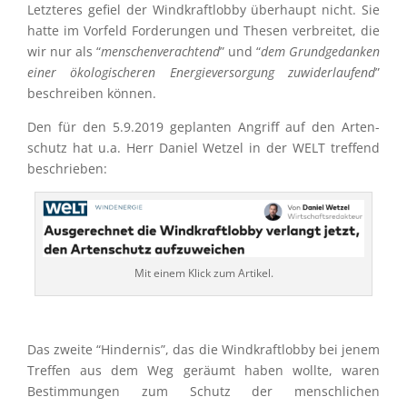
Letzte­res gefiel der Windkraft­lobby überhaupt nicht. Sie
hatte im Vorfeld Forde­run­gen und Thesen verbrei­tet, die
wir nur als “
menschen­ver­ach­tend
” und “
dem Grund­ge­dan­ken
einer ökolo­gi­sche­ren Energie­ver­sor­gung zuwider­lau­fend
”
beschrei­ben können.
Den für den 5.9.2019 geplan­ten Angriff auf den Arten­
schutz hat u.a. Herr Daniel Wetzel in der WELT treffend
beschrieben:
Mit einem Klick zum Artikel.
Das zweite “Hinder­nis”, das die Windkraft­lobby bei jenem
Treffen aus dem Weg geräumt haben wollte, waren
Bestim­mun­gen zum Schutz der mensch­li­chen