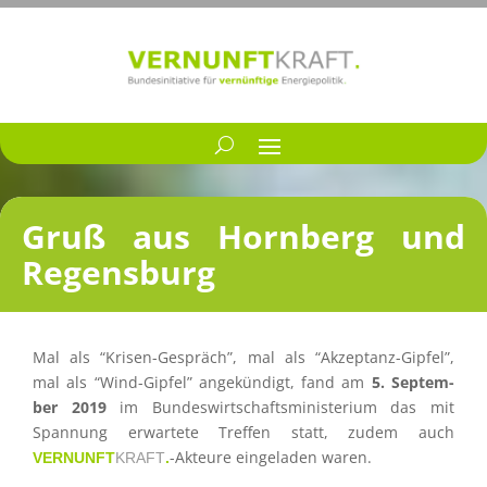
Gruß aus Hornberg und
Regensburg
Mal als “Krisen-Gespräch”, mal als “Akzep­tanz-Gipfel”,
mal als “Wind-Gipfel” angekün­digt, fand am
5. Septem­
ber 2019
im Bundes­wirt­schafts­mi­nis­te­rium das mit
Spannung erwar­tete Treffen statt, zudem auch
-Akteure einge­la­den waren.
VERNUNFT
KRAFT
.