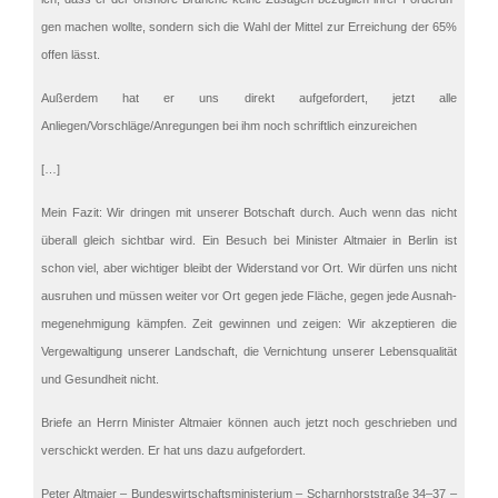
gen machen wollte, sondern sich die Wahl der Mittel zur Errei­chung der 65%
offen lässt.
Außer­dem hat er uns direkt aufge­for­dert, jetzt alle
Anliegen/Vorschläge/Anregungen bei ihm noch schrift­lich einzu­rei­chen
[…]
Mein Fazit: Wir dringen mit unserer Botschaft durch. Auch wenn das nicht
überall gleich sicht­bar wird. Ein Besuch bei Minis­ter Altmaier in Berlin ist
schon viel, aber wichti­ger bleibt der Wider­stand vor Ort. Wir dürfen uns nicht
ausru­hen und müssen weiter vor Ort gegen jede Fläche, gegen jede Ausnah­
me­ge­neh­mi­gung kämpfen. Zeit gewin­nen und zeigen: Wir akzep­tie­ren die
Verge­wal­ti­gung unserer Landschaft, die Vernich­tung unserer Lebens­qua­li­tät
und Gesund­heit nicht.
Briefe an Herrn Minis­ter Altmaier können auch jetzt noch geschrie­ben und
verschickt werden. Er hat uns dazu aufgefordert.
Peter Altmaier – Bundes­wirt­schafts­mi­nis­te­rium – Scharn­horst­straße 34–37 –