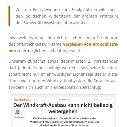
Wer die Energie­wende zum Erfolg führen will, muss
den politi­schen Wider­stand der größten Profi­teure
des Subven­ti­ons­sys­tems überwinden
Inwie­weit es dabei hilfreich ist, eben jenen Profi­teu­ren
das öffent­lich­keits­wirk­same
Vergie­ßen von Kroko­dils­trä­
nen
zu ermög­li­chen, sei dahingestellt.
Unserem zunächst etwas depri­mier­ten 2. Vorsit­zen­den
darf jeden­falls beschei­nigt werden, dass seine Kernbot­
schaft nicht nur im ehrwür­di­gen Eichen­saal des Minis­te­
ri­ums
ein
- und den Windkraft­lob­by­is­ten die Sprache
ver
-,
sondern sich auch im Handels­blatt
nieder
schlug: