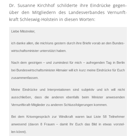
Dr. Susanne Kirch­hof schil­derte ihre Eindrü­cke gegen­
über den Mitglie­dern des Landes­ver­ban­des Vernunft­
kraft Schles­wig-Holstein in diesen Worten:
Liebe Mitstrei­ter,
ich danke allen, die mich/uns gestern durch ihre Briefe vorab an den Bundes­
wirt­schafts­mi­nis­ter unter­stützt haben.
Nach dem gestri­gen – und zumin­dest für mich – aufre­gen­den Tag in Berlin
bei Bundes­wirt­schafts­mi­nis­ter Altmaier will ich kurz meine Eindrü­cke für Euch
zusammenfassen.
Meine Eindrü­cke und Inter­pre­ta­tio­nen sind subjek­tiv und ich will nicht
ausschlie­ßen, dass die anderen ebenfalls beim Minis­ter anwesen­den
Vernunft­kraft-Mitglie­der zu anderen Schluss­fol­ge­run­gen kommen.
Bei dem Krisen­ge­spräch zur Windkraft waren laut Liste 58 Teilneh­mer
anwesend (davon 8 Frauen – damit Ihr Euch das Bild in etwas vorstel­
len könnt).