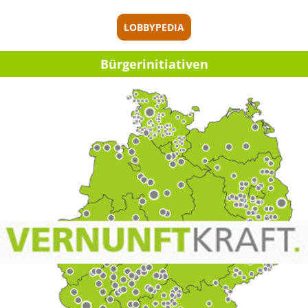
LOBBYPEDIA
Bürger­initia­ti­ven