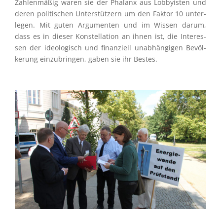
Zahlen­mä­ßig waren sie der Phalanx aus Lobby­is­ten und
deren politi­schen Unter­stüt­zern um den Faktor 10 unter­
le­gen. Mit guten Argumen­ten und im Wissen darum,
dass es in dieser Konstel­la­tion an ihnen ist, die Inter­es­
sen der ideolo­gisch und finan­zi­ell unabhän­gi­gen Bevöl­
ke­rung einzu­brin­gen, gaben sie ihr Bestes.