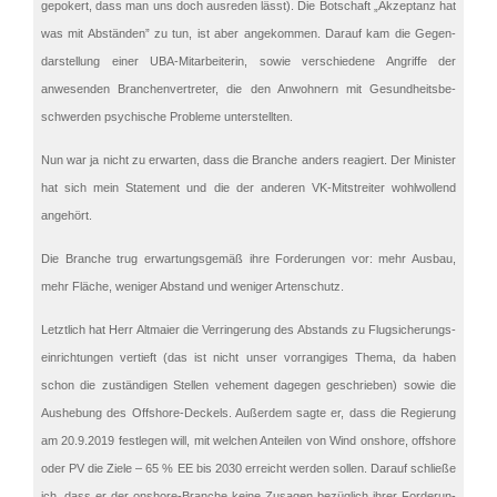
gepokert, dass man uns doch ausre­den lässt). Die Botschaft „Akzep­tanz hat
was mit Abstän­den” zu tun, ist aber angekom­men. Darauf kam die Gegen­
dar­stel­lung einer UBA-Mitar­bei­te­rin, sowie verschie­dene Angriffe der
anwesen­den Branchen­ver­tre­ter, die den Anwoh­nern mit Gesund­heits­be­
schwer­den psychi­sche Probleme unterstellten.
Nun war ja nicht zu erwar­ten, dass die Branche anders reagiert. Der Minis­ter
hat sich mein State­ment und die der anderen VK-Mitstrei­ter wohlwol­lend
angehört.
Die Branche trug erwar­tungs­ge­mäß ihre Forde­run­gen vor: mehr Ausbau,
mehr Fläche, weniger Abstand und weniger Artenschutz.
Letzt­lich hat Herr Altmaier die Verrin­ge­rung des Abstands zu Flugsi­che­rungs­
ein­rich­tun­gen vertieft (das ist nicht unser vorran­gi­ges Thema, da haben
schon die zustän­di­gen Stellen vehement dagegen geschrie­ben) sowie die
Aushe­bung des Offshore-Deckels. Außer­dem sagte er, dass die Regie­rung
am 20.9.2019 festle­gen will, mit welchen Antei­len von Wind onshore, offshore
oder PV die Ziele – 65 % EE bis 2030 erreicht werden sollen. Darauf schließe
ich, dass er der onshore-Branche keine Zusagen bezüg­lich ihrer Forde­run­