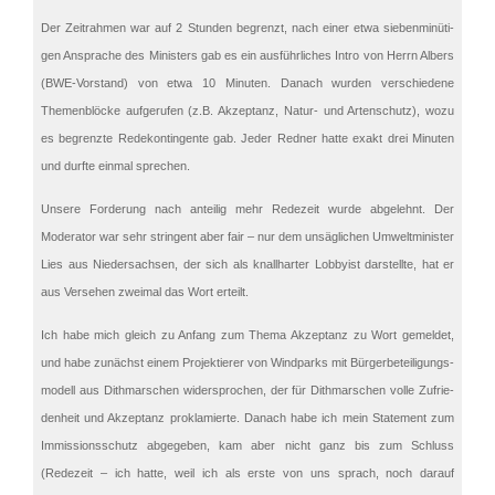
Der Zeitrah­men war auf 2 Stunden begrenzt, nach einer etwa sieben­mi­nü­ti­
gen Anspra­che des Minis­ters gab es ein ausführ­li­ches Intro von Herrn Albers
(BWE-Vorstand) von etwa 10 Minuten. Danach wurden verschie­dene
Themen­blö­cke aufge­ru­fen (z.B. Akzep­tanz, Natur- und Arten­schutz), wozu
es begrenzte Redekon­tin­gente gab. Jeder Redner hatte exakt drei Minuten
und durfte einmal sprechen.
Unsere Forde­rung nach antei­lig mehr Redezeit wurde abgelehnt. Der
Modera­tor war sehr strin­gent aber fair – nur dem unsäg­li­chen Umwelt­mi­nis­ter
Lies aus Nieder­sach­sen, der sich als knall­har­ter Lobby­ist darstellte, hat er
aus Verse­hen zweimal das Wort erteilt.
Ich habe mich gleich zu Anfang zum Thema Akzep­tanz zu Wort gemel­det,
und habe zunächst einem Projek­tie­rer von Windparks mit Bürger­be­tei­li­gungs­
mo­dell aus Dithmar­schen wider­spro­chen, der für Dithmar­schen volle Zufrie­
den­heit und Akzep­tanz prokla­mierte. Danach habe ich mein State­ment zum
Immis­si­ons­schutz abgege­ben, kam aber nicht ganz bis zum Schluss
(Redezeit – ich hatte, weil ich als erste von uns sprach, noch darauf