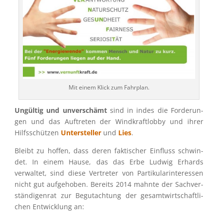
Mit einem Klick zum Fahrplan.
Ungül­tig und unver­schämt
sind in indes die Forde­run­
gen und das Auftre­ten der Windkraft­lobby und ihrer
Hilfs­schüt­zen
Unter­stel­ler
und
Lies
.
Bleibt zu hoffen, dass deren fakti­scher Einfluss schwin­
det. In einem Hause, das das Erbe Ludwig Erhards
verwal­tet, sind diese Vertre­ter von Parti­ku­lar­in­ter­es­sen
nicht gut aufge­ho­ben. Bereits 2014 mahnte der Sachver­
stän­di­gen­rat zur Begut­ach­tung der gesamt­wirt­schaft­li­
chen Entwick­lung an: