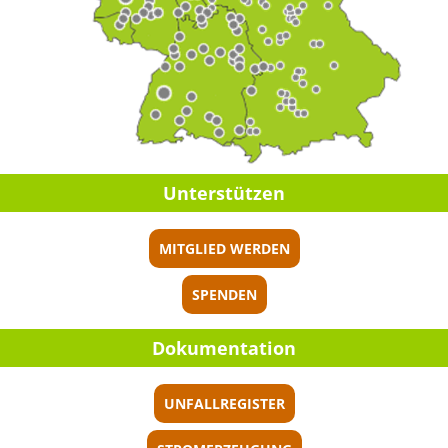
Unter­stüt­zen
MITGLIED WERDEN
SPENDEN
Dokumen­ta­tion
UNFALLREGISTER