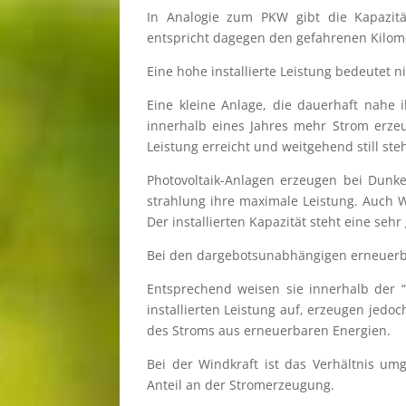
In Analo­gie zum PKW gibt die Kapazi­tät
entspricht dagegen den gefah­re­nen Kilom
Eine hohe instal­lierte Leistung bedeu­tet 
Eine kleine Anlage, die dauer­haft nahe i
inner­halb eines Jahres mehr Strom erzeu
Leistung erreicht und weitge­hend still steh
Photo­vol­taik-Anlagen erzeu­gen bei Dunke
strah­lung ihre maximale Leistung. Auch Win
Der instal­lier­ten Kapazi­tät steht eine seh
Bei den darge­bots­un­ab­hän­gi­gen erneu­e
Entspre­chend weisen sie inner­halb der “
instal­lier­ten Leistung auf, erzeu­gen jed
des Stroms aus erneu­er­ba­ren Energien.
Bei der Windkraft ist das Verhält­nis umge
Anteil an der Stromerzeugung.