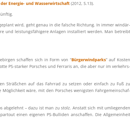
 der Energie- und Wasser­wirt­schaft
(2012, S.13).
ünftig.
n geplant wird, geht genau in die falsche Richtung. In immer windär
und leistungs­fä­hi­gere Anlagen instal­liert werden. Man betreib
bir­gen schaf­fen sich in Form von “
Bürger­wind­parks
” auf Koste
tte PS-starker Porsches und Ferra­ris an, die aber nur im verkehrs
a­len Sträß­chen auf das Fahrrad zu setzen oder einfach zu Fuß z
te Möglich­keit wäre, mit den Porsches wenigs­ten Fahrge­mein­schaf
 abgelehnt – dazu ist man zu stolz. Anstatt sich mit umlie­gen­de
partout einen eigenen PS-Bulli­den anschaf­fen. Die Allge­mein­hei