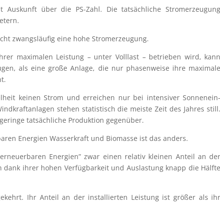
 Auskunft über die PS-Zahl. Die tatsäch­li­che Strom­erzeu­gun
etern.
nicht zwangs­läu­fig eine hohe Stromerzeugung.
hrer maxima­len Leistung – unter Volllast – betrie­ben wird, kan
­gen, als eine große Anlage, die nur phasen­weise ihre maximal
t.
l­heit keinen Strom und errei­chen nur bei inten­si­ver Sonnen­ein
dkraft­an­la­gen stehen statis­tisch die meiste Zeit des Jahres still
r geringe tatsäch­li­che Produk­tion gegenüber.
r­ba­ren Energien Wasser­kraft und Biomasse ist das anders.
erneu­er­ba­ren Energien” zwar einen relativ kleinen Anteil an de
och dank ihrer hohen Verfüg­bar­keit und Auslas­tung knapp die Hälft
kehrt. Ihr Anteil an der instal­lier­ten Leistung ist größer als ih