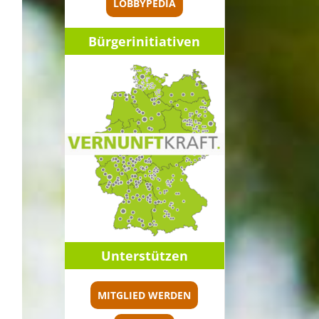
LOBBYPEDIA
Bürger­initia­ti­ven
,
Unter­stüt­zen
MITGLIED WERDEN