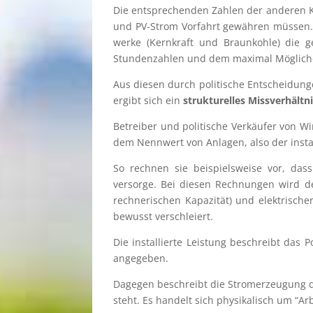
Die entspre­chen­den Zahlen der anderen Kr
und PV-Strom Vorfahrt gewäh­ren müssen. W
werke (Kernkraft und Braun­kohle) die ge
Stunden­zah­len und dem maximal Mögli­c
Aus diesen durch politi­sche Entschei­dun­
ergibt sich ein
struk­tu­rel­les Missver­hält­
Betrei­ber und politi­sche Verkäu­fer von Win
dem Nennwert von Anlagen, also der instal­
So rechnen sie beispiels­weise vor, da
versorge. Bei diesen Rechnun­gen wird der
rechne­ri­schen Kapazi­tät) und elektri­sch
bewusst verschleiert.
Die instal­lierte Leistung beschreibt das 
angegeben.
Dagegen beschreibt die Strom­erzeu­gung de
steht. Es handelt sich physi­ka­lisch um “