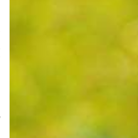
­
r
e
­
­
d