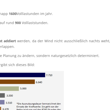
 knapp
1600
Volllastun­den im Jahr.
n auf rund
900
Volllaststunden.
ht addiert
werden, da der Wind nicht ausschließ­lich nachts weht
erlappen.
e Planung zu ändern, sondern natur­ge­setz­lich determiniert.
gibt sich dieses Bild: