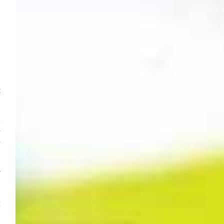
-
­
n
n
t
e
r
r
W
g