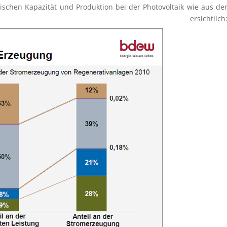
wischen Kapazi­tät und Produk­tion bei der Photo­vol­taik wie aus de
ng ersichtlich