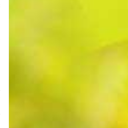
g
n
e
­
.
r
e
r