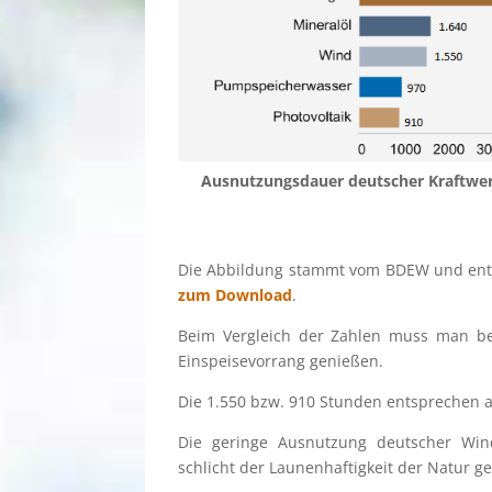
Ausnut­zungs­dauer deutscher Kraft­we
Die Abbil­dung stammt vom BDEW und enthält
zum Download
.
Beim Vergleich der Zahlen muss man beden
Einspei­se­vor­rang genießen.
Die 1.550 bzw. 910 Stunden entspre­chen 
Die geringe Ausnut­zung deutscher Win
schlicht der Launen­haf­tig­keit der Natur g