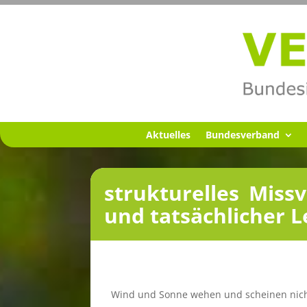
Aktuel­les
Bundes­ver­band
struk­tu­rel­les Miss
und tatsäch­li­cher 
Wind und Sonne wehen und schei­nen nich