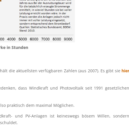
rke
in Stunden
 die aktuells­ten verfüg­ba­ren Zahlen (aus 2007). Es gibt sie
hie
­ken, dass Windkraft und Photo­vol­taik seit 1991 gesetz­li­che
also praktisch dem maximal Möglichen.
dkraft- und PV-Anlagen ist keines­wegs bösem Willen, sonder
eschuldet.