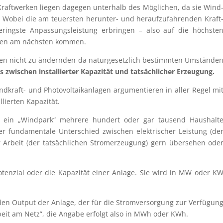
aft­wer­ken liegen dagegen unter­halb des Mögli­chen, da sie Wind
obei die am teuers­ten herun­ter- und herauf­zu­fah­ren­den Kraft
ringste Anpas­sungs­leis­tung erbrin­gen – also auf die höchs­te
hen am nächs­ten kommen.
gen nicht zu ändern­den da natur­ge­setz­lich bestimm­ten Umstän­de
nis zwischen instal­lier­ter Kapazi­tät und tatsäch­li­cher Erzeugung.
dkraft- und Photo­vol­ta­ik­an­la­gen argumen­tie­ren in aller Regel mi
lier­ten Kapazität.
ss ein „Windpark“ mehrere hundert oder gar tausend Haushalt
 funda­men­tale Unter­schied zwischen elektri­scher Leistung (de
er Arbeit (der tatsäch­li­chen Strom­erzeu­gung) gern überse­hen ode
Poten­zial oder die Kapazi­tät einer Anlage. Sie wird in MW oder K
n Output der Anlage, der für die Strom­ver­sor­gung zur Verfü­gun
Arbeit am Netz”, die Angabe erfolgt also in MWh oder KWh.