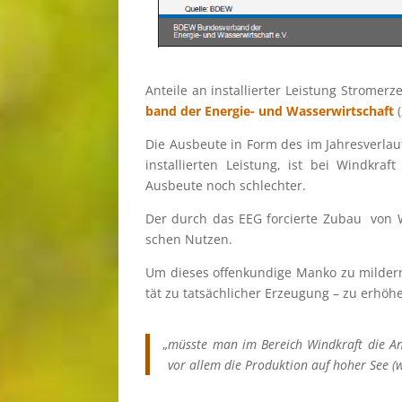
Anteile an instal­lier­ter Leistung Strom­e
band der Energie- und Wasser­wirt­schaft
(
Die Ausbeute in Form des im Jahres­ver­lauf
instal­lier­ten Leistung, ist bei Windkraf
Ausbeute noch schlechter.
Der durch das EEG forcierte Zubau von Wi
schen Nutzen.
Um dieses offen­kun­dige Manko zu mildern,
tät zu tatsäch­li­cher Erzeu­gung – zu erhöh
„
müsste man im Bereich Windkraft die Anl
vor allem die Produk­tion auf hoher See (