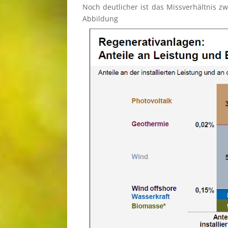
Noch deutli­cher ist das Missver­hält­nis z
Abbil­du