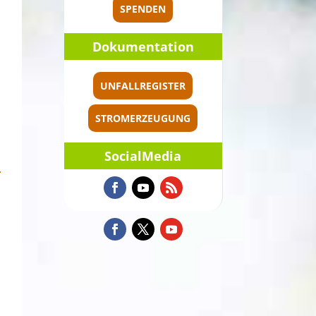
SPENDEN
Dokumen­ta­tion
UNFALLREGISTER
STROMERZEUGUNG
Social­Me­dia
r
n
n