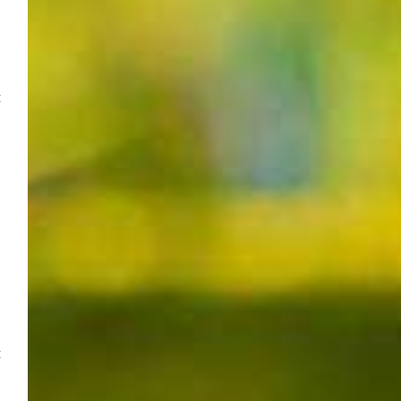
­
t
n
­
u
­
n
t