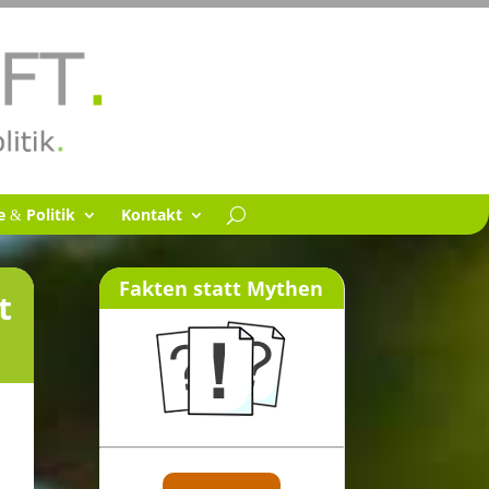
se
Politik
Kontakt
&
Fakten statt Mythen
t