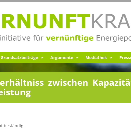
Grund­satz­bei­träge
Argumente
Media­thek
Pres
ver­hält­niss zwischen Kapazi­tä
Leistung
t beständig.