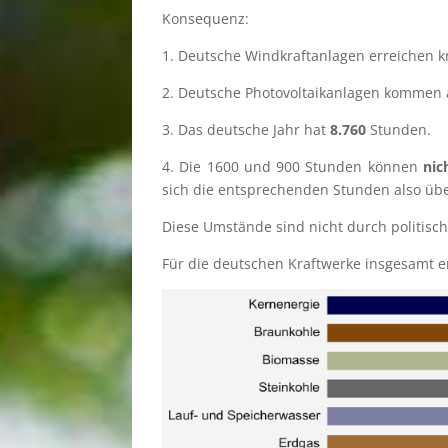
Konse­quenz:
1. Deutsche Windkraft­an­la­gen errei­chen
2. Deutsche Photo­vol­ta­ik­an­la­gen komme
3. Das deutsche Jahr hat
8.760
Stunden.
4. Die 1600 und 900 Stunden können
nic
sich die entspre­chen­den Stunden also üb
Diese Umstände sind nicht durch politi­sch
Für die deutschen Kraft­werke insge­samt er