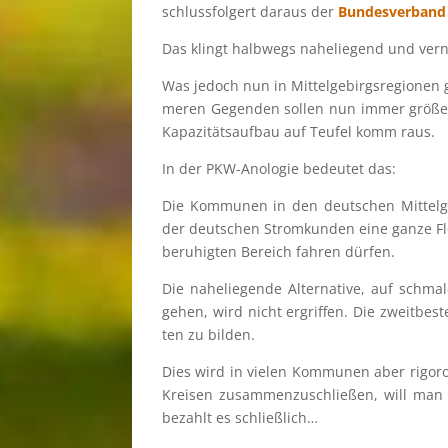
schluss­fol­gert daraus der
Bundes­ver­band
Das klingt halbwegs nahelie­gend und vern
Was jedoch nun in Mittel­ge­birgs­re­gio­ne
me­ren Gegen­den sollen nun immer größere 
Kapazi­täts­auf­bau auf Teufel komm raus.
In der PKW-Anolo­gie bedeu­tet das:
Die Kommu­nen in den deutschen Mittel­ge­
der deutschen Strom­kun­den eine ganze Flo
be­ru­hig­ten Bereich fahren dürfen.
Die nahelie­gende Alter­na­tive, auf schm
gehen, wird nicht ergrif­fen. Die zweit­bes
ten zu bilden.
Dies wird in vielen Kommu­nen aber rigoros
Kreisen zusam­men­zu­schlie­ßen, will man 
bezahlt es schließlich…