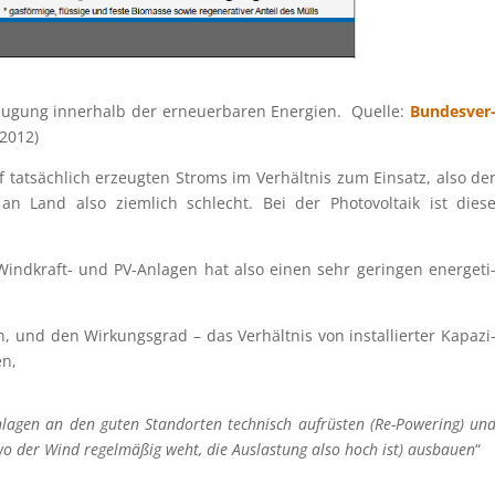
rzeu­gung inner­halb der erneu­er­ba­ren Energien. Quelle:
Bundes­ver
2012)
 tatsäch­lich erzeug­ten Stroms im Verhält­nis zum Einsatz, also de
t an Land also ziemlich schlecht. Bei der Photo­vol­taik ist dies
ndkraft- und PV-Anlagen hat also einen sehr gerin­gen energe­ti
 und den Wirkungs­grad – das Verhält­nis von instal­lier­ter Kapazi
en,
agen an den guten Stand­or­ten technisch aufrüs­ten (Re-Powering) un
wo der Wind regel­mä­ßig weht, die Auslas­tung also hoch ist) ausbauen
“