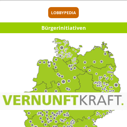
LOBBYPEDIA
Bürger­initia­ti­ven