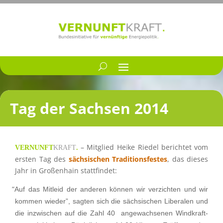
Tag der Sachsen 2014
– Mitglied Heike Riedel berich­tet vom
VERNUNFT
KRAFT
.
ersten Tag des
sächsi­schen Tradi­ti­ons­fes­tes
, das dieses
Jahr in Großen­hain stattfindet:
“
Auf das Mitleid der anderen können wir verzich­ten und wir
kommen wieder”, sagten sich die sächsi­schen Libera­len und
die inzwi­schen auf die Zahl 40 angewach­se­nen Windkraft­