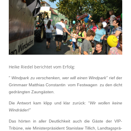
Heike Riedel berich­tet vom Erfolg:
”
Windpark zu verschen­ken, wer will einen Windpark”
rief der
Grimmaer Matthias Constan­tin vom Festwa­gen zu den dicht
gedräng­ten Zaungästen.
Die Antwort kam klipp und klar zurück: “
Wir wollen keine
Windräder!”
Das hörten in aller Deutlich­keit auch die Gäste der VIP-
Tribüne, wie Minis­ter­prä­si­dent Stanis­law Tillich, Landtags­prä­