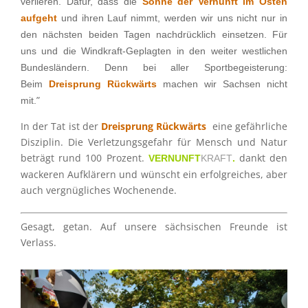
verlie­ren. Dafür, dass die
Sonne der Vernunft im Osten
aufgeht
und ihren Lauf nimmt, werden wir uns nicht nur in
den nächs­ten beiden Tagen nachdrück­lich einset­zen. Für
uns und die Windkraft-Geplag­ten in den weiter westli­chen
Bundes­län­dern. Denn bei aller Sport­be­geis­te­rung:
Beim
Dreisprung Rückwärts
machen wir Sachsen nicht
”
mit.
In der Tat ist der
Dreisprung Rückwärts
eine gefähr­li­che
Diszi­plin. Die Verlet­zungs­ge­fahr für Mensch und Natur
beträgt rund 100 Prozent.
dankt den
VERNUNFT
KRAFT
.
wacke­ren Aufklä­rern und wünscht ein erfolg­rei­ches, aber
auch vergnüg­li­ches Wochenende.
Gesagt, getan. Auf unsere sächsi­schen Freunde ist
Verlass.