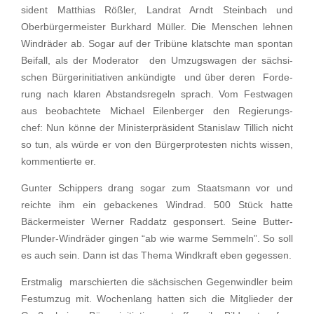
si­dent Matthias Rößler, Landrat Arndt Stein­bach und
Oberbür­ger­meis­ter Burkhard Müller. Die Menschen lehnen
Windrä­der ab. Sogar auf der Tribüne klatschte man spontan
Beifall, als der Modera­tor den Umzugs­wa­gen der sächsi­
schen Bürger­initia­ti­ven ankün­digte und über deren Forde­
rung nach klaren Abstands­re­geln sprach. Vom Festwa­gen
aus beobach­tete Michael Eilen­ber­ger den Regie­rungs­
chef: Nun könne der Minis­ter­prä­si­dent Stanis­law Tillich nicht
so tun, als würde er von den Bürger­pro­tes­ten nichts wissen,
kommen­tierte er.
Gunter Schip­pers drang sogar zum Staats­mann vor und
reichte ihm ein gebacke­nes Windrad. 500 Stück hatte
Bäcker­meis­ter Werner Raddatz gespon­sert. Seine Butter-
Plunder-Windrä­der gingen “ab wie warme Semmeln”. So soll
es auch sein. Dann ist das Thema Windkraft eben gegessen.
Erstma­lig marschier­ten die sächsi­schen Gegen­wind­ler beim
Festum­zug mit. Wochen­lang hatten sich die Mitglie­der der