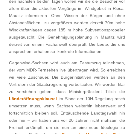
den nächs­ten beiden Tagen wollen wir die die Besucher vor
allem über die aktuel­len Vorgänge im Windge­biet in Riesa-
Mautitz infor­mie­ren. Ohne Wissen der Bürger und ohne
Abstands­flä­chen zu vergrö­ßern werden derzeit 70m hohe
Windkraft­an­la­gen gegen 185 m hohe Subven­ti­ons­pro­pel­ler
ausge­tauscht. Die Geneh­mi­gungs­pla­nung in Mautitz wird
derzeit von einem Fachan­walt überprüft. Die Leute, die uns
anspre­chen, erhal­ten so konkrete Informationen.
Gegen­wind-Sachsen wird auch am Festum­zug teilneh­men,
der vom MDR-Fernse­hen live übertra­gen wird. So errei­chen
wir viele Zuschauer. Die Bürger­initia­ti­ven werden an den
Vertre­tern der Staats­re­gie­rung vorbei­lau­fen. Wir werden klar
zu verste­hen geben, dass Minis­ter­prä­si­dent Tillich die
Länder­öff­nungs­klau­sel
im Sinne der 10H-Regelung rasch
umset­zen muss, wenn Sachsen weiter­hin lebens­wert und
fortschritt­lich bleiben soll. Enttäu­schende Landtags­wahl hin
oder her – wir haben uns vor 20 Jahren nicht mühsam die
Freiheit erkämpft, um sie nun an eine neue Ideolo­gie zu