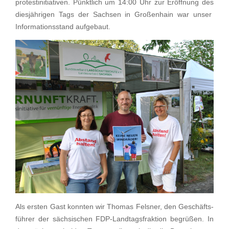
pro­test­in­itia­ti­ven. Pünkt­lich um 14:00 Uhr zur Eröff­nung des
diesjäh­ri­gen Tags der Sachsen in Großen­hain war unser
Infor­ma­ti­ons­stand aufgebaut.
Als ersten Gast konnten wir Thomas Felsner, den Geschäfts­
füh­rer der sächsi­schen FDP-Landtags­frak­tion begrü­ßen. In