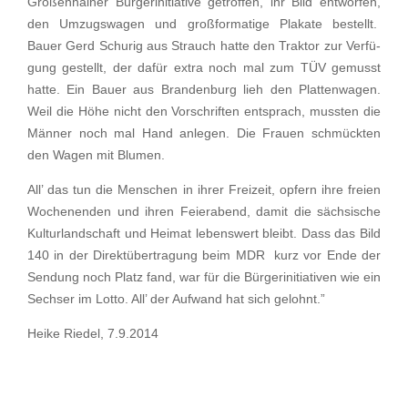
Großen­hai­ner Bürger­initia­tive getrof­fen, ihr Bild entwor­fen,
den Umzugs­wa­gen und großfor­ma­tige Plakate bestellt.
Bauer Gerd Schurig aus Strauch hatte den Traktor zur Verfü­
gung gestellt, der dafür extra noch mal zum TÜV gemusst
hatte. Ein Bauer aus Branden­burg lieh den Platten­wa­gen.
Weil die Höhe nicht den Vorschrif­ten entsprach, mussten die
Männer noch mal Hand anlegen. Die Frauen schmück­ten
den Wagen mit Blumen.
All’ das tun die Menschen in ihrer Freizeit, opfern ihre freien
Wochen­en­den und ihren Feier­abend, damit die sächsi­sche
Kultur­land­schaft und Heimat lebens­wert bleibt. Dass das Bild
140 in der Direkt­über­tra­gung beim MDR kurz vor Ende der
Sendung noch Platz fand, war für die Bürger­initia­ti­ven wie ein
Sechser im Lotto. All’ der Aufwand hat sich gelohnt.”
Heike Riedel, 7.9.2014