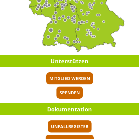
Unter­stüt­zen
MITGLIED WERDEN
SPENDEN
Dokumen­ta­tion
UNFALLREGISTER