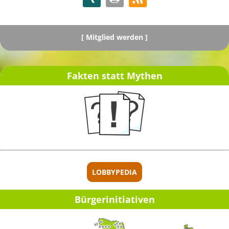
[
Mitglied werden ]
Fakten statt Mythen
[ Spenden ]
LOBBYPEDIA
Bürger­initia­ti­ven