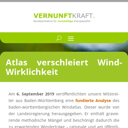
Atlas verschlei­ert Wind-
Wirklichkeit
Am
6. Septem­ber 2019
veröf­fent­lich­ten unsere Mitstrei­
ter aus Baden-Württem­berg eine
fundierte Analyse
des
baden-württem­ber­gi­schen Windat­las. Dieser wurde von
der Landes­re­gie­rung heraus­ge­ge­ben. Er enthält gravie­
rende metho­di­sche Mängel und beschö­nigt dadurch die
zu erwar­ten­den Winder­träge – ratio­nale und am öffent­li­