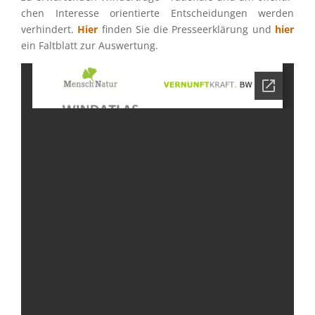
chen Inter­esse orien­tierte Entschei­dun­gen werden
verhin­dert.
Hier
finden Sie die Presse­er­klä­rung und
hier
ein Faltblatt zur Auswertung.