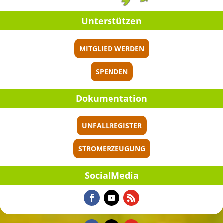
Unter­stüt­zen
MITGLIED WERDEN
SPENDEN
Dokumen­ta­tion
UNFALLREGISTER
STROMERZEUGUNG
Social­Me­dia