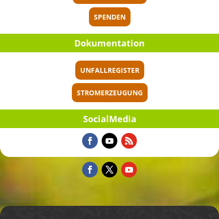
SPENDEN
Dokumen­ta­tion
UNFALLREGISTER
STROMERZEUGUNG
Social­Me­dia