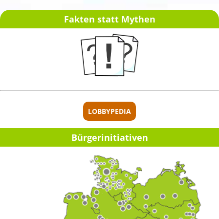
Fakten statt Mythen
[ Spenden ]
LOBBYPEDIA
Bürger­initia­ti­ven