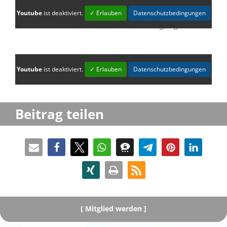
Youtube
ist deaktiviert.
✓ Erlauben
Datenschutzbedingungen
Was von den Argumen­ten der Dame zu halten ist, hatte
Detlef Ahlborn schon 23 Monate zuvor dargelegt:
Youtube
ist deaktiviert.
✓ Erlauben
Datenschutzbedingungen
Beitrag teilen
[
Mitglied werden ]