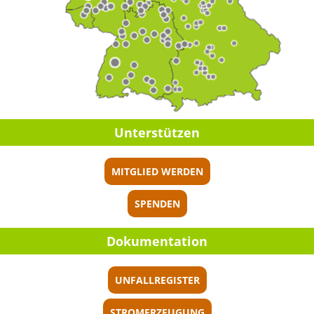
Unter­stüt­zen
MITGLIED WERDEN
SPENDEN
Dokumen­ta­tion
UNFALLREGISTER
STROMERZEUGUNG