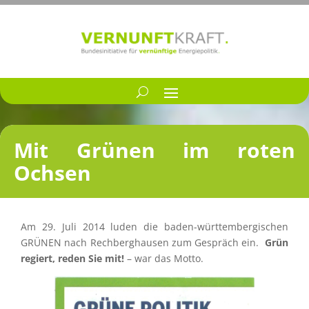
Mit Grünen im roten
Ochsen
Am 29. Juli 2014 luden die baden-württem­ber­gi­schen
GRÜNEN nach Rechberg­hau­sen zum Gespräch ein.
Grün
regiert, reden Sie mit!
– war das Motto.