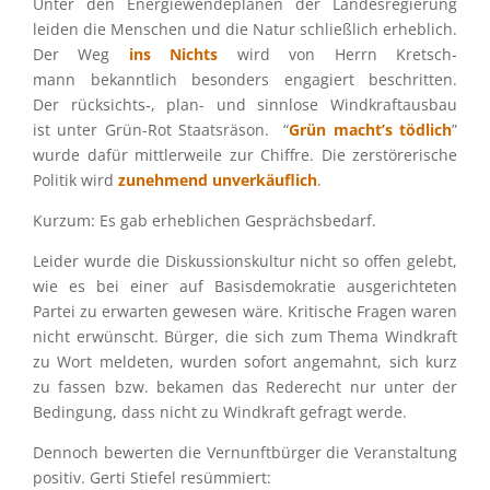
Unter den Energie­wen­de­plä­nen der Landes­re­gie­rung
leiden die Menschen und die Natur schließ­lich erheb­lich.
Der Weg
ins Nichts
wird von Herrn Kretsch­
mann bekannt­lich beson­ders engagiert beschrit­ten.
Der rücksichts‑, plan- und sinnlose Windkraft­aus­bau
ist unter Grün-Rot Staats­rä­son. “
Grün macht’s tödlich
”
wurde dafür mittler­weile zur Chiffre. Die zerstö­re­ri­sche
Politik wird
zuneh­mend unver­käuf­lich
.
Kurzum: Es gab erheb­li­chen Gesprächsbedarf.
Leider wurde die Diskus­si­ons­kul­tur nicht so offen gelebt,
wie es bei einer auf Basis­de­mo­kra­tie ausge­rich­te­ten
Partei zu erwar­ten gewesen wäre. Kriti­sche Fragen waren
nicht erwünscht. Bürger, die sich zum Thema Windkraft
zu Wort melde­ten, wurden sofort angemahnt, sich kurz
zu fassen bzw. bekamen das Rederecht nur unter der
Bedin­gung, dass nicht zu Windkraft gefragt werde.
Dennoch bewer­ten die Vernunft­bür­ger die Veran­stal­tung
positiv. Gerti Stiefel resümmiert: