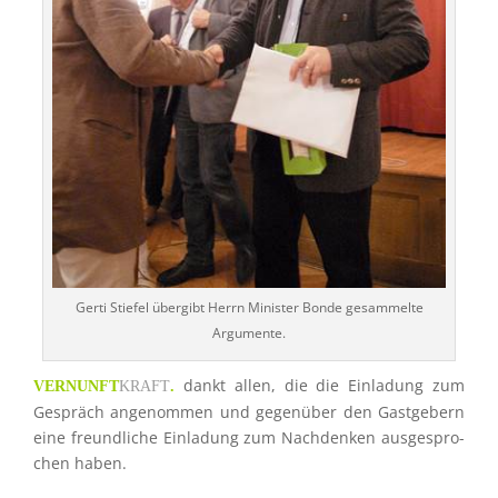
Gerti Stiefel übergibt Herrn Minis­ter Bonde gesam­melte
Argumente.
dankt allen, die die Einla­dung zum
VERNUNFT
KRAFT
.
Gespräch angenom­men und gegen­über den Gastge­bern
eine freund­li­che Einla­dung zum Nachden­ken ausge­spro­
chen haben.