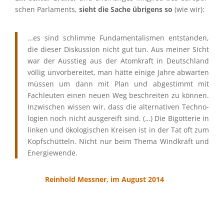
schen Parla­ments,
sieht die Sache übrigens so
(wie wir):
…es sind schlimme Funda­men­ta­lis­men entstan­den,
die dieser Diskus­sion nicht gut tun. Aus meiner Sicht
war der Ausstieg aus der Atomkraft in Deutsch­land
völlig unvor­be­rei­tet, man hätte einige Jahre abwar­ten
müssen um dann mit Plan und abgestimmt mit
Fachleu­ten einen neuen Weg beschrei­ten zu können.
Inzwi­schen wissen wir, dass die alter­na­ti­ven Techno­
lo­gien noch nicht ausge­reift sind. (…) Die Bigot­te­rie in
linken und ökolo­gi­schen Kreisen ist in der Tat oft zum
Kopfschüt­teln. Nicht nur beim Thema Windkraft und
Energiewende.
Reinhold Messner, im August 2014