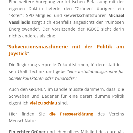
Eine weitere Anregung zur kriti­schen Befas­sung mit der
eigenen Doktrin lieferte den “Grünen” übrigens ein
“Roter”: SPD-Mitglied und Gewerk­schafts­füh­rer
Michael
Vassi­lia­dis
sorgt sich ebenfalls angesichts der “ruinö­sen
Energie­wende”. Der Vorsit­zende der IGBCE sieht darin
nichts anderes als eine
Subven­ti­ons­ma­schi­ne­rie mit der Politik am
“
Joystick
”.
Die Regie­rung verprelle Zukunfts­fir­men, fördere statt­des­
sen Uralt-Technik und gebe “
eine Instal­la­ti­ons­ga­ran­tie für
Sonnen­kol­lek­to­ren oder Windrä­der
.”
Auch den GRÜNEN im Ländle müsste dämmern, dass die
Schwa­ben und Badener für eine derart dumme Politik
eigent­lich
viel zu schlau
sind.
Hier finden Sie
die Presse­er­klä­rung
des Vereins
MenschNatur.
Ein echter Grüner
und ehema­li­ges Mitglied des europäi­