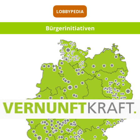
LOBBYPEDIA
Bürger­initia­ti­ven