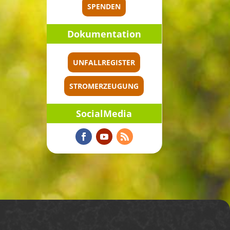
SPENDEN
Dokumen­ta­tion
UNFALLREGISTER
STROMERZEUGUNG
Social­Me­dia