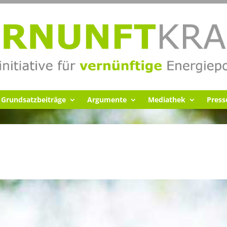
Grund­satz­bei­träge
Argumente
Media­thek
Pres