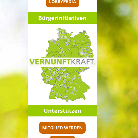
LOBBYPEDIA
Bürger­initia­ti­ven
Unter­stüt­zen
MITGLIED WERDEN