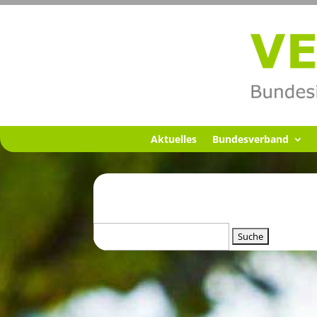
Aktuel­les
Bundes­ver­band
Suchen
nach: