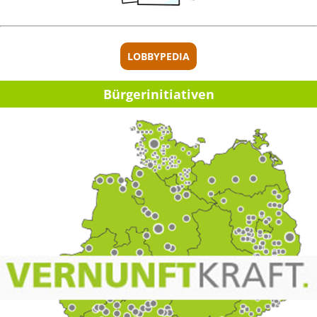
LOBBYPEDIA
Bürger­initia­ti­ven