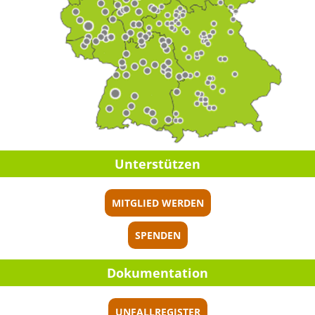
Unter­stüt­zen
MITGLIED WERDEN
SPENDEN
Dokumen­ta­tion
UNFALLREGISTER