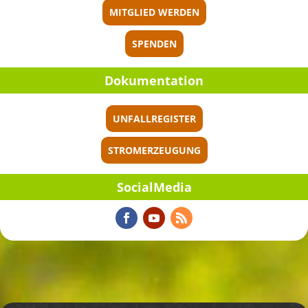
MITGLIED WERDEN
SPENDEN
Dokumen­ta­tion
UNFALLREGISTER
STROMERZEUGUNG
Social­Me­dia