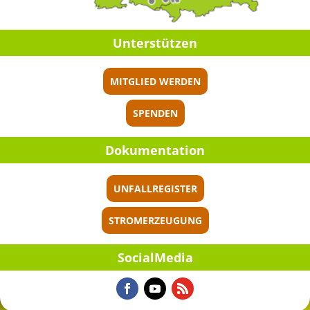
Unter­stüt­zen
MITGLIED WERDEN
SPENDEN
Dokumen­ta­tion
UNFALLREGISTER
STROMERZEUGUNG
Social­Me­dia