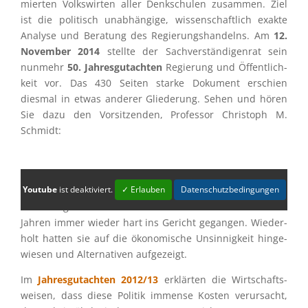
mier­ten Volks­wir­ten aller Denkschu­len zusam­men. Ziel
ist die politisch unabhän­gige, wissen­schaft­lich exakte
Analyse und Beratung des Regie­rungs­han­delns. Am
12.
Novem­ber 2014
stellte der Sachver­stän­di­gen­rat sein
nunmehr
50. Jahres­gut­ach­ten
Regie­rung und Öffent­lich­
keit vor. Das 430 Seiten starke Dokument erschien
diesmal in etwas anderer Gliede­rung. Sehen und hören
Sie dazu den Vorsit­zen­den, Profes­sor Chris­toph M.
Schmidt:
Youtube
ist deaktiviert.
✓ Erlauben
Datenschutzbedingungen
Mit der Energie­wende-Politik und insbe­son­dere der EEG-
Förde­rung waren die Wirtschafts­wei­sen in den letzten
Jahren immer wieder hart ins Gericht gegan­gen. Wieder­
holt hatten sie auf die ökono­mi­sche Unsin­nig­keit hinge­
wie­sen und Alter­na­ti­ven aufgezeigt.
Im
Jahres­gut­ach­ten 2012/13
erklär­ten die Wirtschafts­
wei­sen, dass diese Politik immense Kosten verur­sacht,