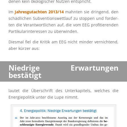
denen kein ökolo­gi­scher Nutzen entspricht.
Im
Jahres­gut­ach­ten 2013/14
mahnten sie dringend, den
schäd­li­chen Subven­ti­ons­wett­lauf zu stoppen und forder­
ten die Verant­wort­li­chen auf, die vom EEG profi­tie­ren­den
Parti­ku­lar­in­ter­es­sen zu überwinden.
Diesmal fiel die Kritik am EEG nicht minder vernich­tend,
aber kürzer aus:
Niedrige Erwar­tun­gen
bestätigt
lautet die Überschrift des Unter­ka­pi­tels, welches die
Energie­po­li­tik unter die Lupe nimmt.