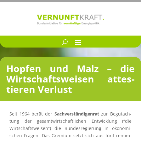
Hopfen und Malz – die
Wirtschafts­wei­sen attes­
tie­ren Verlust
Seit 1964 berät der
Sachver­stän­di­gen­rat
zur Begut­ach­
tung der gesamt­wirt­schaft­li­chen Entwick­lung (“die
Wirtschafts­wei­sen”) die Bundes­re­gie­rung in ökono­mi­
schen Fragen. Das Gremium setzt sich aus fünf renom­