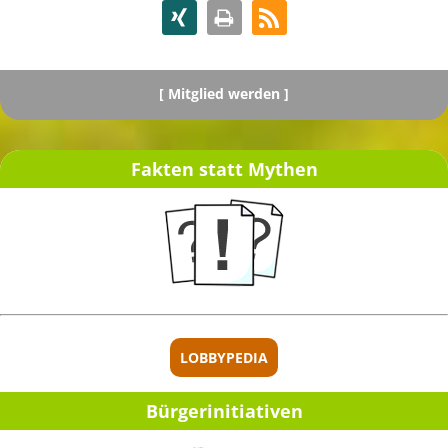
[
Mitglied werden ]
Fakten statt Mythen
[ Spenden ]
LOBBYPEDIA
Bürger­initia­ti­ven