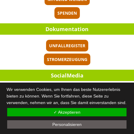
SPENDEN
Dokumentation
UNFALLREGISTER
STROMERZEUGUNG
SocialMedia
Wir verwenden Cookies, um Ihnen das beste Nutzererlebnis
bieten zu können. Wenn Sie fortfahren, diese Seite zu
verwenden, nehmen wir an, dass Sie damit einverstanden sind.
✓ Akzeptieren
© 2026 / Vernunftkraft e.V.
Personalisieren
RSS-Feed
|
Kontakt
|
Datenschutz
|
Impr
essum