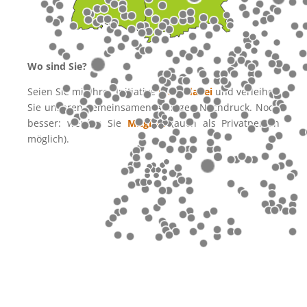
Wo sind Sie?
Seien Sie mit Ihrer Initiative
ideell dabei
und verleihen
Sie unseren gemeinsamen Anliegen Nachdruck. Noch
besser: werden Sie
Mitglied
(auch als Privatperson
möglich).