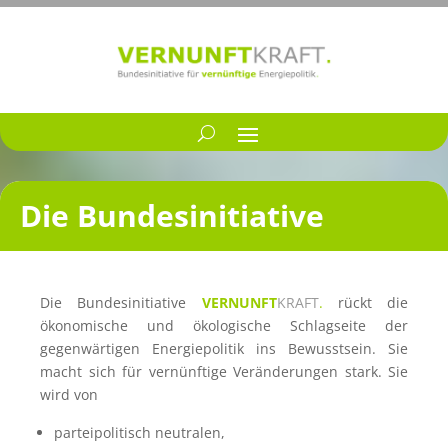
Die Bundesinitiative
Die Bundesinitiative
VERNUNFT
KRAFT
.
rückt die
ökonomische und ökologische Schlagseite der
gegenwärtigen Energiepolitik ins Bewusstsein. Sie
macht sich für vernünftige Veränderungen stark. Sie
wird von
parteipolitisch neutralen,